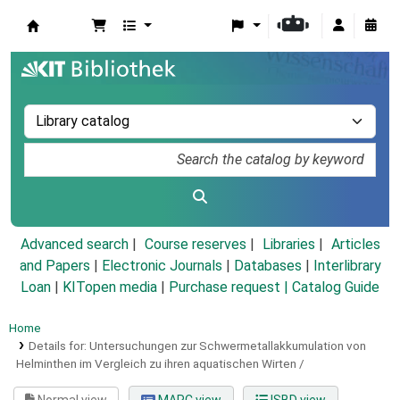
Koha online
Advanced search
Course reserves
Libraries
Articles
and Papers
|
Electronic Journals
|
Databases
|
Interlibrary
Loan
|
KITopen media
|
Purchase request |
Catalog Guide
Home
Details for:
Untersuchungen zur Schwermetallakkumulation von
Helminthen im Vergleich zu ihren aquatischen Wirten /