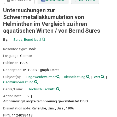
Normal view
MARC view
ISBD view
Untersuchungen zur
Schwermetallakkumulation von
Helminthen im Vergleich zu ihren
aquatischen Wirten /
von Bernd Sures
By:
Sures, Bernd
[aut]
Resource type:
Book
Language:
German
Publisher:
1996
Description:
IV, 199 S. : graph. Darst
Subject(s):
Eingeweidewürmer
Bleibelastung
Wirt
Cadmiumbelastung
Genre/Form:
Hochschulschrift
Action note:
2
Archivierung/Langzeitarchivierung gewährleistet DISS
Dissertation note:
Karlsruhe, Univ., Diss., 1996
PPN:
1124038418