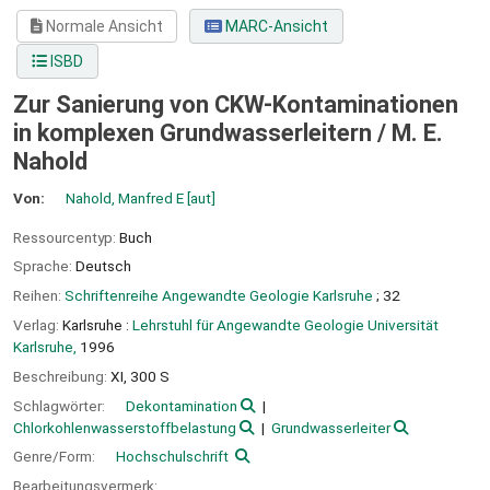
Normale Ansicht
MARC-Ansicht
ISBD
Zur Sanierung von CKW-Kontaminationen
in komplexen Grundwasserleitern /
M. E.
Nahold
Von:
Nahold, Manfred E
[aut]
Ressourcentyp:
Buch
Sprache:
Deutsch
Reihen:
Schriftenreihe Angewandte Geologie Karlsruhe
; 32
Verlag:
Karlsruhe :
Lehrstuhl für Angewandte Geologie Universität
Karlsruhe,
1996
Beschreibung:
XI, 300 S
Schlagwörter:
Dekontamination
Chlorkohlenwasserstoffbelastung
Grundwasserleiter
Genre/Form:
Hochschulschrift
Bearbeitungsvermerk: