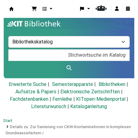
Koha
Erweiterte Suche
Semesterapparate
Bibliotheken
Aufsätze & Papers
|
Elektronische Zeitschriften
|
Fachdatenbanken
|
Fernleihe
|
KITopen-Medienportal
|
Literaturwunsch
|
Kataloganleitung
Start
Details zu:
Zur Sanierung von CKW-Kontaminationen in komplexen
Grundwasserleitern /