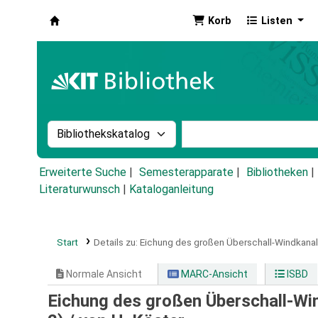
Korb
Listen
Koha
Suche im Katalog nach:
Stichwortsuche im Ka
Erweiterte Suche
Semesterapparate
Bibliotheken
Literaturwunsch
|
Kataloganleitung
Start
Details zu:
Eichung des großen Überschall-Windkanal
Normale Ansicht
MARC-Ansicht
ISBD
Eichung des großen Überschall-Wi