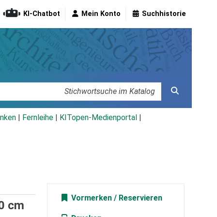
KI-Chatbot
Mein Konto
Suchhistorie
nken
|
Fernleihe
|
KITopen-Medienportal
|
Vormerken
50 cm