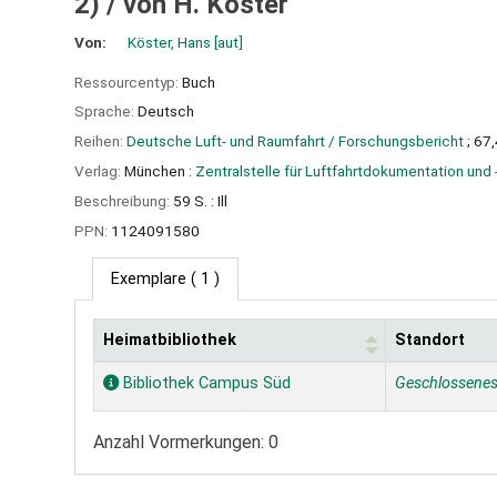
2) /
von H. Köster
Von:
Köster, Hans
[aut]
Ressourcentyp:
Buch
Sprache:
Deutsch
Reihen:
Deutsche Luft- und Raumfahrt / Forschungsbericht
; 67
Verlag:
München :
Zentralstelle für Luftfahrtdokumentation und 
Beschreibung:
59 S. : Ill
PPN:
1124091580
Exemplare
( 1 )
Heimatbibliothek
Standort
Exemplare
Bibliothek Campus Süd
Geschlossene
Anzahl Vormerkungen: 0