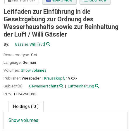
Normal view
MARC view
ISBD view
Leitfaden zur Einführung in die
Gesetzgebung zur Ordnung des
Wasserhaushalts sowie zur Reinhaltung
der Luft /
Willi Gässler
By:
Gässler, Willi
[aut]
Resource type:
Set
Language:
German
Volumes:
Show volumes
Publisher:
Wiesbaden :
Krausskopf,
19XX-
Subject(s):
Gewässerschutz
Luftreinhaltung
PPN:
1124250093
Holdings
( 0 )
Show volumes