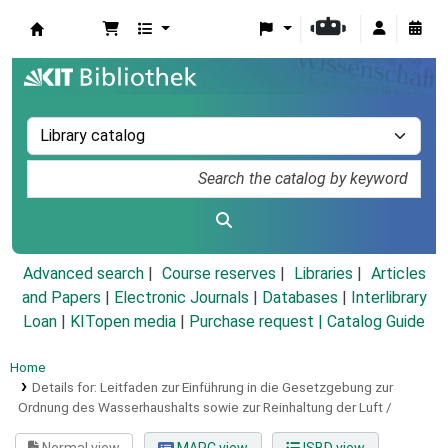
Koha online
Advanced search
Course reserves
Libraries
Articles
and Papers
|
Electronic Journals
|
Databases
|
Interlibrary
Loan
|
KITopen media
|
Purchase request |
Catalog Guide
Home
Details for:
Leitfaden zur Einführung in die Gesetzgebung zur
Ordnung des Wasserhaushalts sowie zur Reinhaltung der Luft /