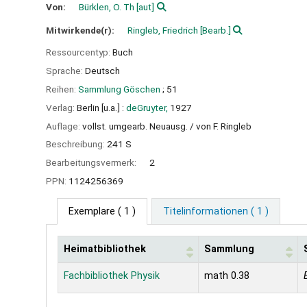
Von:
Bürklen, O. Th
[aut]
Mitwirkende(r):
Ringleb, Friedrich
[Bearb.]
Ressourcentyp:
Buch
Sprache:
Deutsch
Reihen:
Sammlung Göschen
; 51
Verlag:
Berlin [u.a.] :
deGruyter,
1927
Auflage:
vollst. umgearb. Neuausg. / von F. Ringleb
Beschreibung:
241 S
Bearbeitungsvermerk:
2
PPN:
1124256369
Exemplare
( 1 )
Titelinformationen ( 1 )
Heimatbibliothek
Sammlung
Exemplare
Fachbibliothek Physik
math 0.38