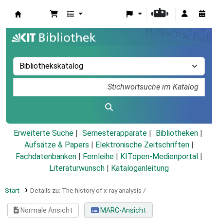
Koha
Erweiterte Suche
Semesterapparate
Bibliotheken
Aufsätze & Papers
|
Elektronische Zeitschriften
|
Fachdatenbanken
|
Fernleihe
|
KITopen-Medienportal
|
Literaturwunsch
|
Kataloganleitung
Start
Details zu:
The history of x-ray analysis /
Normale Ansicht
MARC-Ansicht