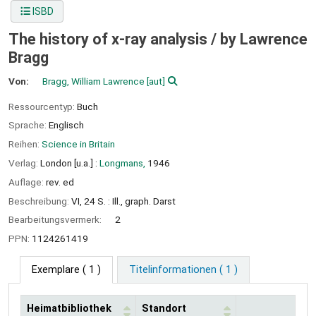
ISBD
The history of x-ray analysis /
by Lawrence
Bragg
Von:
Bragg, William Lawrence
[aut]
Ressourcentyp:
Buch
Sprache:
Englisch
Reihen:
Science in Britain
Verlag:
London [u.a.] :
Longmans,
1946
Auflage:
rev. ed
Beschreibung:
VI, 24 S. : Ill., graph. Darst
Bearbeitungsvermerk:
2
PPN:
1124261419
Exemplare
( 1 )
Titelinformationen ( 1 )
Heimatbibliothek
Standort