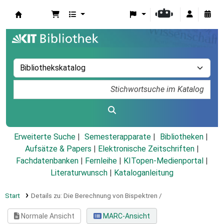
Koha
Erweiterte Suche
Semesterapparate
Bibliotheken
Aufsätze & Papers
|
Elektronische Zeitschriften
|
Fachdatenbanken
|
Fernleihe
|
KITopen-Medienportal
|
Literaturwunsch
|
Kataloganleitung
Start
Details zu:
Die Berechnung von Bispektren /
Normale Ansicht
MARC-Ansicht