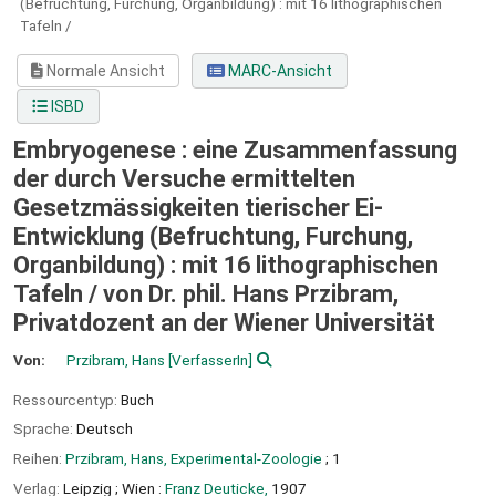
(Befruchtung, Furchung, Organbildung) : mit 16 lithographischen
Tafeln /
Normale Ansicht
MARC-Ansicht
ISBD
Embryogenese : eine Zusammenfassung
der durch Versuche ermittelten
Gesetzmässigkeiten tierischer Ei-
Entwicklung (Befruchtung, Furchung,
Organbildung) : mit 16 lithographischen
Tafeln /
von Dr. phil. Hans Przibram,
Privatdozent an der Wiener Universität
Von:
Przibram, Hans
[VerfasserIn]
Ressourcentyp:
Buch
Sprache:
Deutsch
Reihen:
Przibram, Hans, Experimental-Zoologie
; 1
Verlag:
Leipzig ;
Wien :
Franz Deuticke,
1907