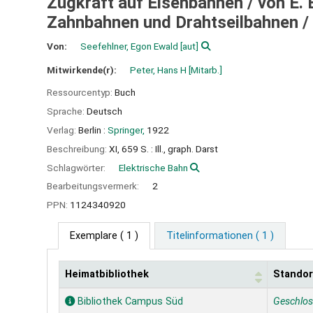
Zugkraft auf Eisenbahnen /
von E. 
Zahnbahnen und Drahtseilbahnen / 
Von:
Seefehlner, Egon Ewald
[aut]
Mitwirkende(r):
Peter, Hans H
[Mitarb.]
Ressourcentyp:
Buch
Sprache:
Deutsch
Verlag:
Berlin :
Springer,
1922
Beschreibung:
XI, 659 S. : Ill., graph. Darst
Schlagwörter:
Elektrische Bahn
Bearbeitungsvermerk:
2
PPN:
1124340920
Exemplare
( 1 )
Titelinformationen ( 1 )
Heimatbibliothek
Standor
Exemplare
Bibliothek Campus Süd
Geschlo