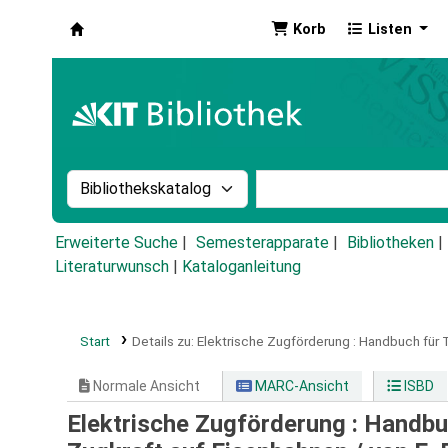
Korb
Listen
Koha
Suche im Katalog nach:
Stichwortsuche im Ka
Erweiterte Suche
Semesterapparate
Bibliotheken
Literaturwunsch
|
Kataloganleitung
Start
Details zu:
Elektrische Zugförderung :
Handbuch für T
Normale Ansicht
MARC-Ansicht
ISBD
Elektrische Zugförderung : Handbu