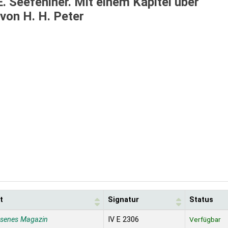
E. Seefehlner. Mit einem Kapitel über
von H. H. Peter
t
Signatur
Status
ssenes Magazin
IV E 2306
Verfügbar