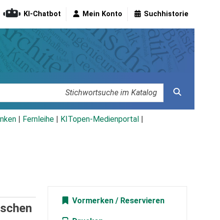
KI-Chatbot
Mein Konto
Suchhistorie
nken
|
Fernleihe
|
KITopen-Medienportal
|
Vormerken
ischen