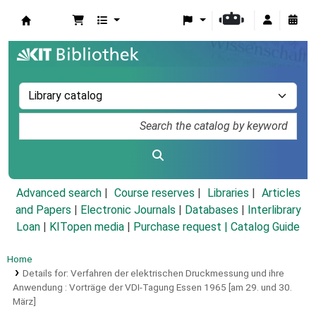
Koha online
Advanced search
Course reserves
Libraries
Articles
and Papers
|
Electronic Journals
|
Databases
|
Interlibrary
Loan
|
KITopen media
|
Purchase request |
Catalog Guide
Home
Details for:
Verfahren der elektrischen Druckmessung und ihre
Anwendung :
Vorträge der VDI-Tagung Essen 1965 [am 29. und 30.
März]