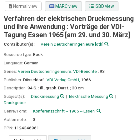
Normal view
MARC view
ISBD view
Verfahren der elektrischen Druckmessung
und ihre Anwendung : Vorträge der VDI-
Tagung Essen 1965 [am 29. und 30. März]
Contributor(s):
Verein Deutscher Ingenieure
[oth]
Resource type:
Book
Language:
German
Series:
Verein Deutscher Ingenieure. VDI-Berichte
; 93
Publisher:
Düsseldorf :
VDI-Verlag GmbH,
1966
Description:
94 S. : Ill., graph. Darst. ; 30 cm
Subject(s):
Druckmessung
Elektrische Messung
Druckgeber
Genre/Form:
Konferenzschrift -- 1965 -- Essen
Action note:
3
PPN:
1124346961