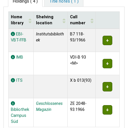
Holdings
( 4 )
Title notes ( 1 )
Home
Shelving
Call
library
location
number
Holdings
EBI-
Institutsbiblioth
B7 118-
VBT-FFB
ek
93/1966
IMB
VDI-B 93
<M>
ITS
X b 013(93)
Geschlossenes
ZE 2048-
Bibliothek
Magazin
93.1966
Campus
Süd