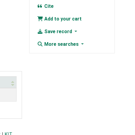
Cite
Add to your cart
Save record
More searches
t
|
KIT