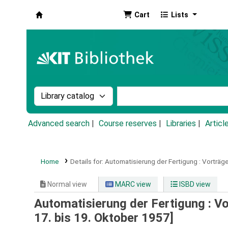
Cart
Lists
Koha online
Search the catalog by:
Search the catalog by k
Advanced search
Course reserves
Libraries
Articl
Home
Details for:
Automatisierung der Fertigung :
Vorträge
Normal view
MARC view
ISBD view
Automatisierung der Fertigung : V
17. bis 19. Oktober 1957]