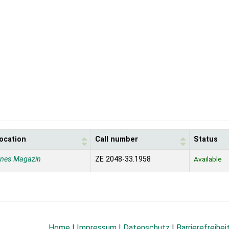
location
Call number
Status
enes Magazin
ZE 2048-33.1958
Available
Home
|
Impressum
|
Datenschutz
|
Barrierefreihei