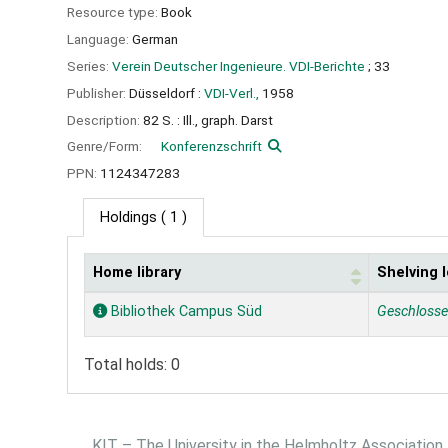
Resource type:
Book
Language:
German
Series:
Verein Deutscher Ingenieure. VDI-Berichte
; 33
Publisher:
Düsseldorf :
VDI-Verl.,
1958
Description:
82 S. : Ill., graph. Darst
Genre/Form:
Konferenzschrift
PPN:
1124347283
Holdings
( 1 )
Home library
Shelving 
Holdings
Bibliothek Campus Süd
Geschloss
Total holds: 0
KIT – The University in the Helmholtz Association