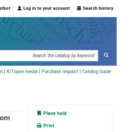
atbot
Log in to your account
Search history
an
|
KITopen media
|
Purchase request |
Catalog Guide
Place hold
vom
Print