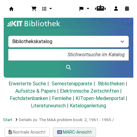
Koha
Erweiterte Suche
Semesterapparate
Bibliotheken
Aufsätze & Papers
|
Elektronische Zeitschriften
|
Fachdatenbanken
|
Fernleihe
|
KITopen-Medienportal
|
Literaturwunsch
|
Kataloganleitung
Start
Details zu:
The MAA problem book.
2,
1961 - 1965 /
Normale Ansicht
MARC-Ansicht