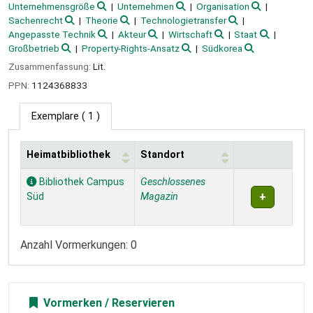
Unternehmensgröße
Unternehmen
Organisation
Sachenrecht
Theorie
Technologietransfer
Angepasste Technik
Akteur
Wirtschaft
Staat
Großbetrieb
Property-Rights-Ansatz
Südkorea
Zusammenfassung:
Lit.
PPN:
1124368833
Exemplare
( 1 )
Heimatbibliothek
Standort
Exemplare
Bibliothek Campus
Geschlossenes
Süd
Magazin
Anzahl Vormerkungen: 0
Vormerken