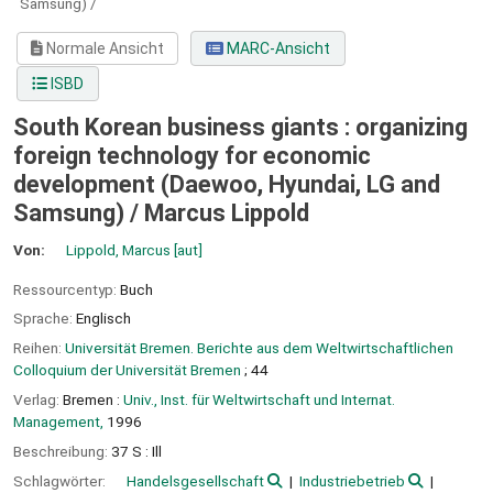
Samsung) /
Normale Ansicht
MARC-Ansicht
ISBD
South Korean business giants : organizing
foreign technology for economic
development (Daewoo, Hyundai, LG and
Samsung) /
Marcus Lippold
Von:
Lippold, Marcus
[aut]
Ressourcentyp:
Buch
Sprache:
Englisch
Reihen:
Universität Bremen. Berichte aus dem Weltwirtschaftlichen
Colloquium der Universität Bremen
; 44
Verlag:
Bremen :
Univ., Inst. für Weltwirtschaft und Internat.
Management,
1996
Beschreibung:
37 S : Ill
Schlagwörter:
Handelsgesellschaft
Industriebetrieb