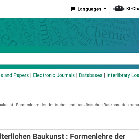
KI-Ch
Languages
eyword
es and Papers
|
Electronic Journals
|
Databases
|
Interlibrary Lo
aukunst :
Formenlehre der deutschen und französischen Baukunst des roman
lterlichen Baukunst : Formenlehre der