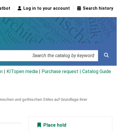
atbot
Log in to your account
Search history
an
|
KITopen media
|
Purchase request |
Catalog Guide
ischen und gothischen Stiles auf Grundlage ihrer
Place hold