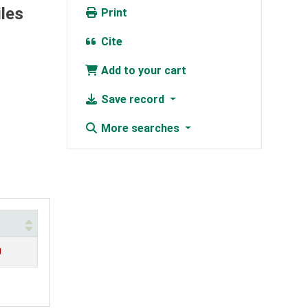
les
Print
Cite
Add to your cart
Save record
More searches
g