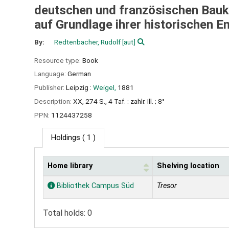
deutschen und französischen Bauk
auf Grundlage ihrer historischen E
By:
Redtenbacher, Rudolf
[aut]
Resource type:
Book
Language:
German
Publisher:
Leipzig :
Weigel,
1881
Description:
XX, 274 S., 4 Taf. : zahlr. Ill. ; 8°
PPN:
1124437258
Holdings
( 1 )
Home library
Shelving location
Holdings
Bibliothek Campus Süd
Tresor
Total holds: 0