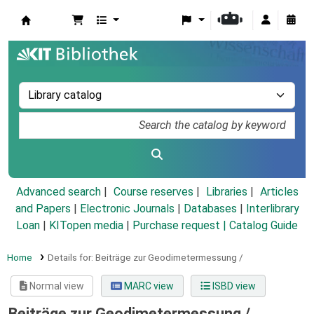
Koha online
Advanced search
Course reserves
Libraries
Articles
and Papers
|
Electronic Journals
|
Databases
|
Interlibrary
Loan
|
KITopen media
|
Purchase request |
Catalog Guide
Home
Details for:
Beiträge zur Geodimetermessung /
Normal view
MARC view
ISBD view
Beiträge zur Geodimetermessung /