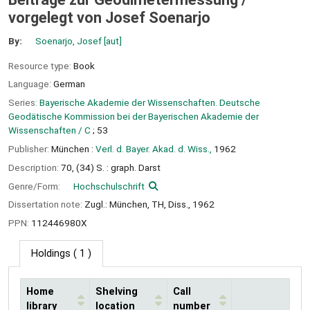
vorgelegt von Josef Soenarjo
By:
Soenarjo, Josef
[aut]
Resource type:
Book
Language:
German
Series:
Bayerische Akademie der Wissenschaften. Deutsche
Geodätische Kommission bei der Bayerischen Akademie der
Wissenschaften / C
; 53
Publisher:
München :
Verl. d. Bayer. Akad. d. Wiss.,
1962
Description:
70, (34) S. : graph. Darst
Genre/Form:
Hochschulschrift
Dissertation note:
Zugl.: München, TH, Diss., 1962
PPN:
112446980X
Holdings
( 1 )
Home
Shelving
Call
library
location
number