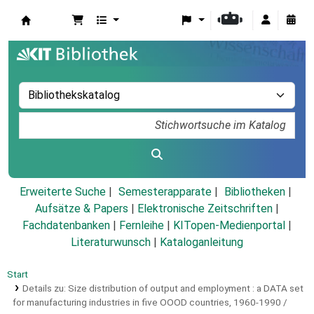
Koha
Erweiterte Suche
Semesterapparate
Bibliotheken
Aufsätze & Papers
|
Elektronische Zeitschriften
|
Fachdatenbanken
|
Fernleihe
|
KITopen-Medienportal
|
Literaturwunsch
|
Kataloganleitung
Start
Details zu:
Size distribution of output and employment :
a DATA set
for manufacturing industries in five OOOD countries, 1960-1990 /