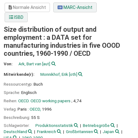
Normale Ansicht
MARC-Ansicht
ISBD
Size distribution of output and
employment : a DATA set for
manufacturing industries in five OOOD
countries, 1960-1990 /
OECD
Von:
Ark, Bart van
[aut]
Mitwirkende(r):
Monnikhof, Erik
[oth]
Ressourcentyp:
Buch
Sprache:
Englisch
Reihen:
OECD. OECD working papers
; 4,74
Verlag:
Paris :
OECD,
1996
Beschreibung:
55 S
Schlagwörter:
Produktionsstatistik
Betriebsgröße
Deutschland
Frankreich
Großbritannien
Japan
USA
1960-1990