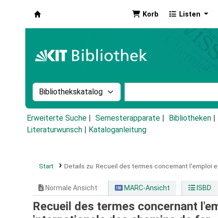
Korb
Listen
Koha
Suche im Katalog nach:
Stichwortsuche im Ka
Erweiterte Suche
Semesterapparate
Bibliotheken
Literaturwunsch
|
Kataloganleitung
Start
Details zu:
Recueil des termes concernant l'emploi et
Normale Ansicht
MARC-Ansicht
ISBD
Recueil des termes concernant l'emp