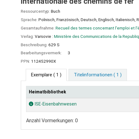
internationale des chemins de fer
Ressourcentyp:
Buch
Sprache:
Polnisch
,
Französisch
,
Deutsch
,
Englisch
,
Italienisch
,
R
Gesamtaufnahme:
Recueil des termes concernant l'emploi et l'
Verlag:
Varsovie :
Ministère des Communications de la Republiq
Beschreibung:
629 S
Bearbeitungsvermerk:
3
PPN:
112452990X
Exemplare
( 1 )
Titelinformationen ( 1 )
Heimatbibliothek
Exemplare
ISE-Eisenbahnwesen
Anzahl Vormerkungen: 0