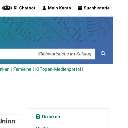
KI-Chatbot
Mein Konto
Suchhistorie
nken
|
Fernleihe
|
KITopen-Medienportal
|
Drucken
Union