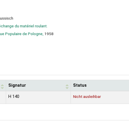
ussisch
échange du matériel roulant.
ue Populaire de Pologne,
1958
Signatur
Status
H 140
Nicht ausleihbar