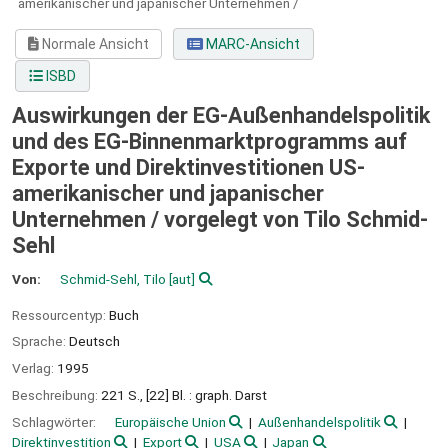
amerikanischer und japanischer Unternehmen /
Normale Ansicht
MARC-Ansicht
ISBD
Auswirkungen der EG-Außenhandelspolitik
und des EG-Binnenmarktprogramms auf
Exporte und Direktinvestitionen US-
amerikanischer und japanischer
Unternehmen /
vorgelegt von Tilo Schmid-
Sehl
Von:
Schmid-Sehl, Tilo
[aut]
Ressourcentyp:
Buch
Sprache:
Deutsch
Verlag:
1995
Beschreibung:
221 S., [22] Bl. : graph. Darst
Schlagwörter:
Europäische Union
Außenhandelspolitik
Direktinvestition
Export
USA
Japan