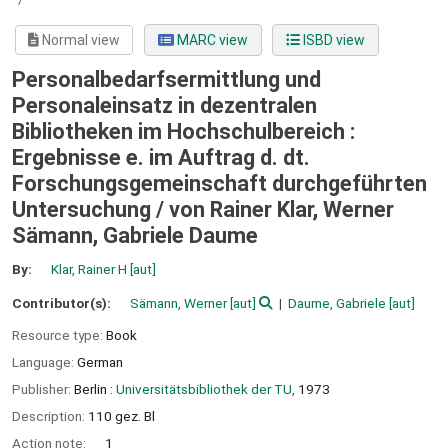
Normal view
MARC view
ISBD view
Personalbedarfsermittlung und
Personaleinsatz in dezentralen
Bibliotheken im Hochschulbereich :
Ergebnisse e. im Auftrag d. dt.
Forschungsgemeinschaft durchgeführten
Untersuchung /
von Rainer Klar, Werner
Sämann, Gabriele Daume
By:
Klar, Rainer H
[aut]
Contributor(s):
Sämann, Werner
[aut]
Daume, Gabriele
[aut]
Resource type:
Book
Language:
German
Publisher:
Berlin :
Universitätsbibliothek der TU,
1973
Description:
110 gez. Bl
Action note:
1