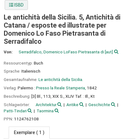
ISBD
Le antichità della Sicilia. 5, Antichità di
Catana /
esposte ed illustrate per
Domenico Lo Faso Pietrasanta di
Serradifalco
Von:
Serradifalco, Domenico LoFaso Pietrasanta di
[aut]
Ressourcentyp:
Buch
Sprache:
Italienisch
Gesamtaufnahme:
Le antichità della Sicilia.
Verlag:
Palermo :
Presso la Reale Stamperia,
1842
Beschreibung:
[3] Bl., 113, XIX S., XLIV Taf. : Ill., Kt
Schlagwörter:
Architektur
Antike
Geschichte
Patti-Tindari
Taormina
PPN:
1124762108
Exemplare
( 1 )