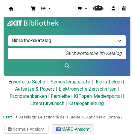
Koha
Erweiterte Suche
Semesterapparate
Bibliotheken
Aufsätze & Papers
|
Elektronische Zeitschriften
|
Fachdatenbanken
|
Fernleihe
|
KITopen-Medienportal
|
Literaturwunsch
|
Kataloganleitung
Start
Details zu:
Le antichità della Sicilia.
5,
Antichità di Catana /
Normale Ansicht
MARC-Ansicht