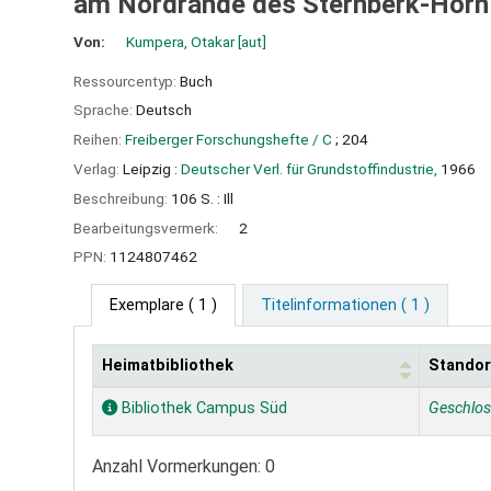
am Nordrande des Šternberk-Horn
Von:
Kumpera, Otakar
[aut]
Ressourcentyp:
Buch
Sprache:
Deutsch
Reihen:
Freiberger Forschungshefte / C
; 204
Verlag:
Leipzig :
Deutscher Verl. für Grundstoffindustrie,
1966
Beschreibung:
106 S. : Ill
Bearbeitungsvermerk:
2
PPN:
1124807462
Exemplare
( 1 )
Titelinformationen ( 1 )
Heimatbibliothek
Standor
Exemplare
Bibliothek Campus Süd
Geschlo
Anzahl Vormerkungen: 0