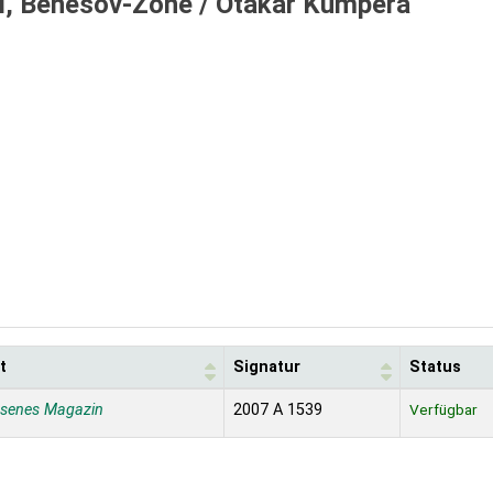
í, Benešov-Zone /
Otakar Kumpera
t
Signatur
Status
ssenes Magazin
2007 A 1539
Verfügbar