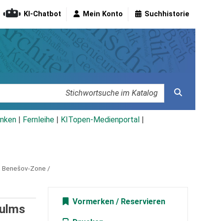
KI-Chatbot
Mein Konto
Suchhistorie
nken
|
Fernleihe
|
KITopen-Medienportal
|
í, Benešov-Zone /
Vormerken
Kulms