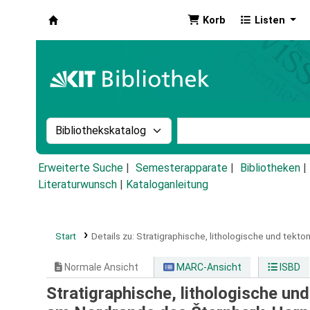
Korb
Listen
Koha
Suche im Katalog nach:
Stichwortsuche im Ka
Erweiterte Suche
Semesterapparate
Bibliotheken
Literaturwunsch
|
Kataloganleitung
Start
Details zu:
Stratigraphische, lithologische und tek
Normale Ansicht
MARC-Ansicht
ISBD
Stratigraphische, lithologische u