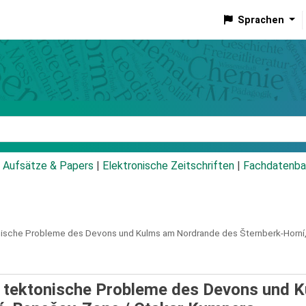
Sprachen
talog
Aufsätze & Papers
|
Elektronische Zeitschriften
|
Fachdatenba
tonische Probleme des Devons und Kulms am Nordrande des Šternberk-Horn
nd tektonische Probleme des Devons und 