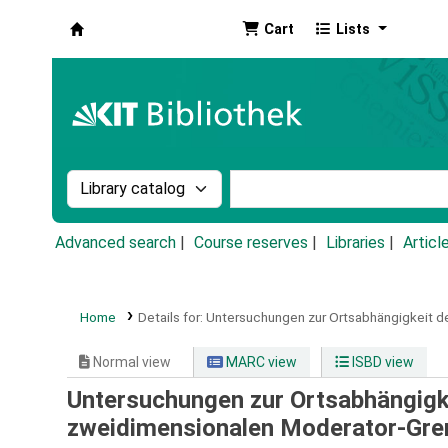
Cart
Lists
Koha online
Search the catalog by:
Search the catalog by k
Advanced search
Course reserves
Libraries
Articl
Home
Details for:
Untersuchungen zur Ortsabhängigkeit d
Normal view
MARC view
ISBD view
Untersuchungen zur Ortsabhängigk
zweidimensionalen Moderator-Gre