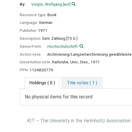
By:
Voigts, Wolfgang
[aut]
Resource type:
Book
Language:
German
Publisher:
1971
Description:
Getr. Zählung [73 S.]
Genre/Form:
Hochschulschrift
Action note:
Archivierung/Langzeitarchivierung gewährleiste
Dissertation note:
Karlsruhe, Univ., Diss., 1971
PPN:
1124820779
Holdings
( 0 )
Title notes ( 1 )
No physical items for this record
KIT – The University in the Helmholtz Association