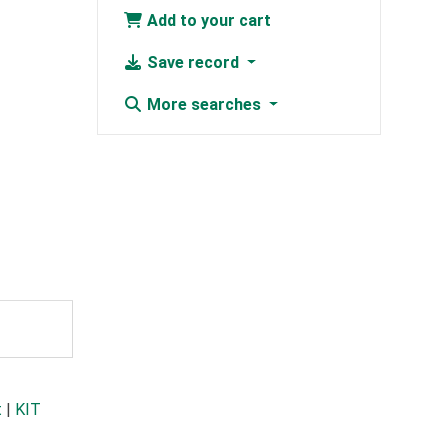
Add to your cart
Save record
More searches
t
|
KIT