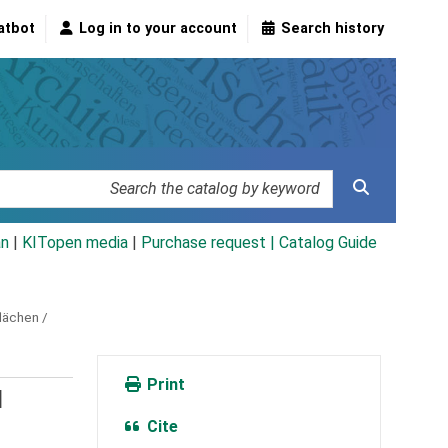
atbot
Log in to your account
Search history
an
|
KITopen media
|
Purchase request |
Catalog Guide
lächen /
Print
d
Cite