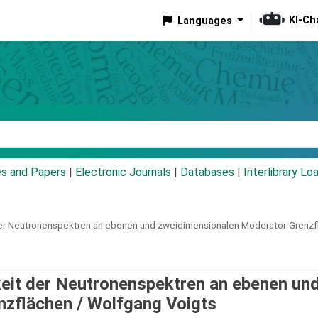
KI-Ch
Languages
eyword
es and Papers
|
Electronic Journals
|
Databases
|
Interlibrary Lo
er Neutronenspektren an ebenen und zweidimensionalen Moderator-Grenzf
eit der Neutronenspektren an ebenen un
nzflächen /
Wolfgang Voigts