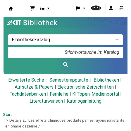
Koha
Erweiterte Suche
Semesterapparate
Bibliotheken
Aufsätze & Papers
|
Elektronische Zeitschriften
|
Fachdatenbanken
|
Fernleihe
|
KITopen-Medienportal
|
Literaturwunsch
|
Kataloganleitung
Start
Details zu:
Les effets chimiques produits par les rayons ionistants
en phase gazeuse /