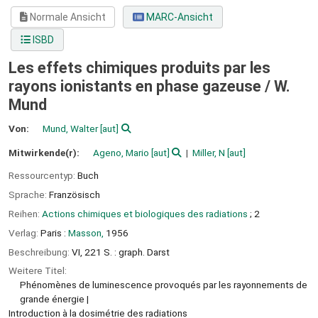
Normale Ansicht
MARC-Ansicht
ISBD
Les effets chimiques produits par les
rayons ionistants en phase gazeuse /
W.
Mund
Von:
Mund, Walter
[aut]
Mitwirkende(r):
Ageno, Mario
[aut]
Miller, N
[aut]
Ressourcentyp:
Buch
Sprache:
Französisch
Reihen:
Actions chimiques et biologiques des radiations
; 2
Verlag:
Paris :
Masson,
1956
Beschreibung:
VI, 221 S. : graph. Darst
Weitere Titel:
Phénomènes de luminescence provoqués par les rayonnements de
grande énergie
Introduction à la dosimétrie des radiations