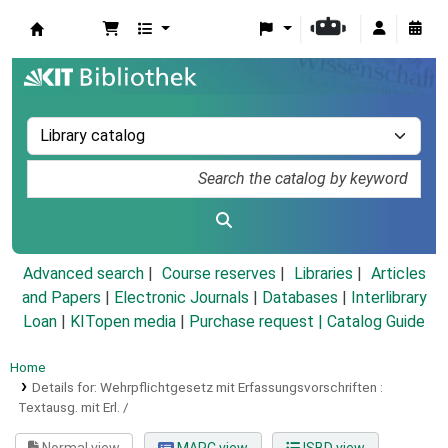
Koha online
Advanced search
Course reserves
Libraries
Articles
and Papers
|
Electronic Journals
|
Databases
|
Interlibrary
Loan
|
KITopen media
|
Purchase request |
Catalog Guide
Home
Details for:
Wehrpflichtgesetz mit Erfassungsvorschriften :
Textausg. mit Erl. /