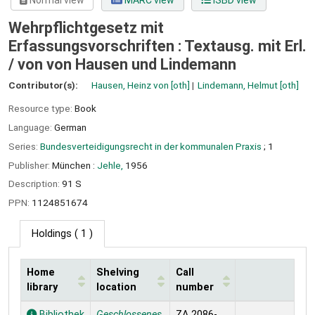
Normal view
MARC view
ISBD view
Wehrpflichtgesetz mit
Erfassungsvorschriften : Textausg. mit Erl.
/
von von Hausen und Lindemann
Contributor(s):
Hausen, Heinz von
[oth]
Lindemann, Helmut
[oth]
Resource type:
Book
Language:
German
Series:
Bundesverteidigungsrecht in der kommunalen Praxis
; 1
Publisher:
München :
Jehle,
1956
Description:
91 S
PPN:
1124851674
Holdings
( 1 )
Home
Shelving
Call
library
location
number
Holdings
Bibliothek
Geschlossenes
ZA 2086-