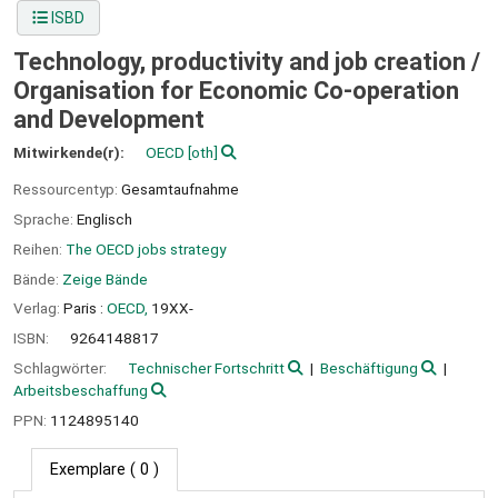
ISBD
Technology, productivity and job creation /
Organisation for Economic Co-operation
and Development
Mitwirkende(r):
OECD
[oth]
Ressourcentyp:
Gesamtaufnahme
Sprache:
Englisch
Reihen:
The OECD jobs strategy
Bände:
Zeige Bände
Verlag:
Paris :
OECD,
19XX-
ISBN:
9264148817
Schlagwörter:
Technischer Fortschritt
Beschäftigung
Arbeitsbeschaffung
PPN:
1124895140
Exemplare
( 0 )