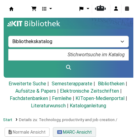
Koha
Erweiterte Suche
Semesterapparate
Bibliotheken
Aufsätze & Papers
|
Elektronische Zeitschriften
|
Fachdatenbanken
|
Fernleihe
|
KITopen-Medienportal
|
Literaturwunsch
|
Kataloganleitung
Start
Details zu:
Technology, productivity and job creation /
Normale Ansicht
MARC-Ansicht