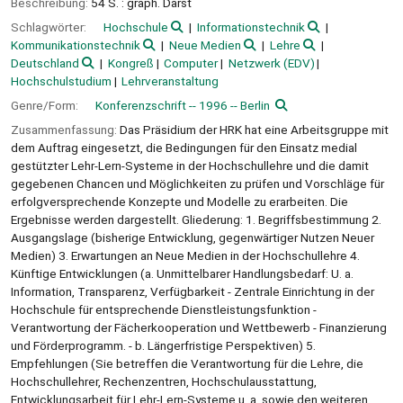
Beschreibung:
54 S. : graph. Darst
Schlagwörter:
Hochschule
Informationstechnik
Kommunikationstechnik
Neue Medien
Lehre
Deutschland
Kongreß
Computer
Netzwerk (EDV)
Hochschulstudium
Lehrveranstaltung
Genre/Form:
Konferenzschrift -- 1996 -- Berlin
Zusammenfassung:
Das Präsidium der HRK hat eine Arbeitsgruppe mit
dem Auftrag eingesetzt, die Bedingungen für den Einsatz medial
gestützter Lehr-Lern-Systeme in der Hochschullehre und die damit
gegebenen Chancen und Möglichkeiten zu prüfen und Vorschläge für
erfolgversprechende Konzepte und Modelle zu erarbeiten. Die
Ergebnisse werden dargestellt. Gliederung: 1. Begriffsbestimmung 2.
Ausgangslage (bisherige Entwicklung, gegenwärtiger Nutzen Neuer
Medien) 3. Erwartungen an Neue Medien in der Hochschullehre 4.
Künftige Entwicklungen (a. Unmittelbarer Handlungsbedarf: U. a.
Information, Transparenz, Verfügbarkeit - Zentrale Einrichtung in der
Hochschule für entsprechende Dienstleistungsfunktion -
Verantwortung der Fächerkooperation und Wettbewerb - Finanzierung
und Förderprogramm. - b. Längerfristige Perspektiven) 5.
Empfehlungen (Sie betreffen die Verantwortung für die Lehre, die
Hochschullehrer, Rechenzentren, Hochschulausstattung,
Entwicklungsarbeit für Lehr-Lern-Systeme u. a. sowie den weiteren