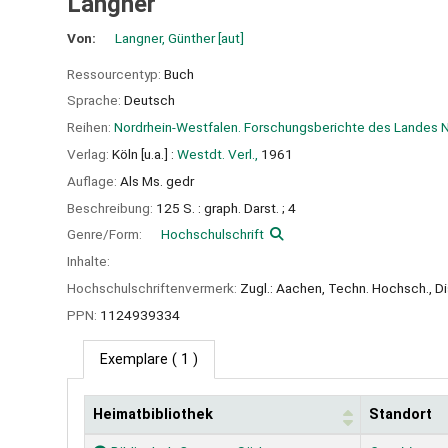
Langner
Von:
Langner, Günther
[aut]
Ressourcentyp:
Buch
Sprache:
Deutsch
Reihen:
Nordrhein-Westfalen. Forschungsberichte des Landes 
Verlag:
Köln [u.a.] :
Westdt. Verl.,
1961
Auflage:
Als Ms. gedr
Beschreibung:
125 S. : graph. Darst. ; 4
Genre/Form:
Hochschulschrift
Inhalte:
Hochschulschriftenvermerk:
Zugl.: Aachen, Techn. Hochsch., Di
PPN:
1124939334
Exemplare
( 1 )
Heimatbibliothek
Standort
Exemplare