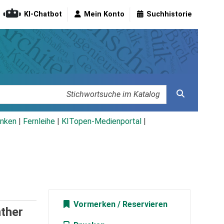
KI-Chatbot
Mein Konto
Suchhistorie
nken
|
Fernleihe
|
KITopen-Medienportal
|
Vormerken
ther