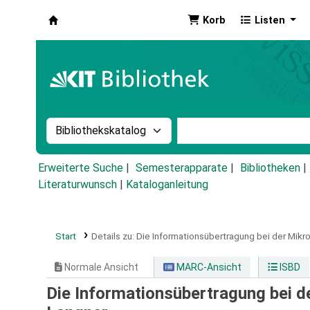
Korb
Listen
Koha
Suche im Katalog nach:
Stichwortsuche im Ka
Erweiterte Suche
Semesterapparate
Bibliotheken
Literaturwunsch
|
Kataloganleitung
Start
Details zu:
Die Informationsübertragung bei der Mikr
Normale Ansicht
MARC-Ansicht
ISBD
Die Informationsübertragung bei d