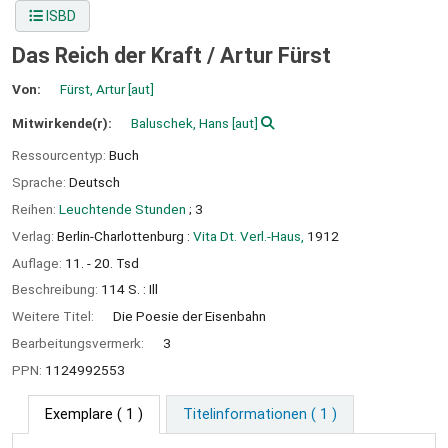
ISBD
Das Reich der Kraft /
Artur Fürst
Von:
Fürst, Artur
[aut]
Mitwirkende(r):
Baluschek, Hans
[aut]
Ressourcentyp:
Buch
Sprache:
Deutsch
Reihen:
Leuchtende Stunden
; 3
Verlag:
Berlin-Charlottenburg :
Vita Dt. Verl.-Haus,
1912
Auflage:
11. - 20. Tsd
Beschreibung:
114 S. : Ill
Weitere Titel:
Die Poesie der Eisenbahn
Bearbeitungsvermerk:
3
PPN:
1124992553
Exemplare
( 1 )
Titelinformationen ( 1 )