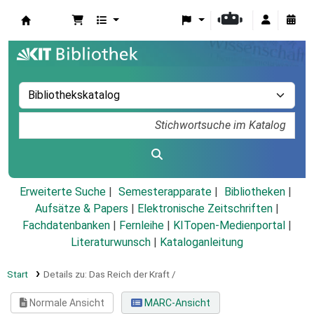
Koha
Erweiterte Suche
Semesterapparate
Bibliotheken
Aufsätze & Papers
|
Elektronische Zeitschriften
|
Fachdatenbanken
|
Fernleihe
|
KITopen-Medienportal
|
Literaturwunsch
|
Kataloganleitung
Start
Details zu:
Das Reich der Kraft /
Normale Ansicht
MARC-Ansicht