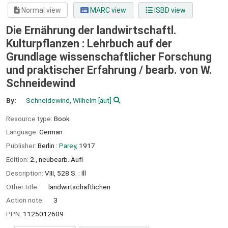
Normal view
MARC view
ISBD view
Die Ernährung der landwirtschaftl.
Kulturpflanzen : Lehrbuch auf der
Grundlage wissenschaftlicher Forschung
und praktischer Erfahrung /
bearb. von W.
Schneidewind
By:
Schneidewind, Wilhelm
[aut]
Resource type:
Book
Language:
German
Publisher:
Berlin :
Parey,
1917
Edition:
2., neubearb. Aufl
Description:
VIII, 528 S. : Ill
Other title:
landwirtschaftlichen
Action note:
3
PPN:
1125012609