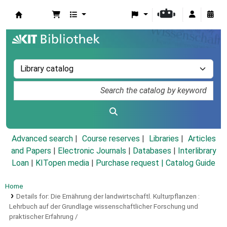
Koha online
Advanced search
Course reserves
Libraries
Articles
and Papers
|
Electronic Journals
|
Databases
|
Interlibrary
Loan
|
KITopen media
|
Purchase request |
Catalog Guide
Home
Details for:
Die Ernährung der landwirtschaftl. Kulturpflanzen :
Lehrbuch auf der Grundlage wissenschaftlicher Forschung und
praktischer Erfahrung /