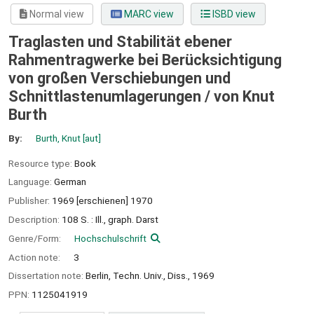
Normal view
MARC view
ISBD view
Traglasten und Stabilität ebener
Rahmentragwerke bei Berücksichtigung
von großen Verschiebungen und
Schnittlastenumlagerungen /
von Knut
Burth
By:
Burth, Knut
[aut]
Resource type:
Book
Language:
German
Publisher:
1969 [erschienen] 1970
Description:
108 S. : Ill., graph. Darst
Genre/Form:
Hochschulschrift
Action note:
3
Dissertation note:
Berlin, Techn. Univ., Diss., 1969
PPN:
1125041919