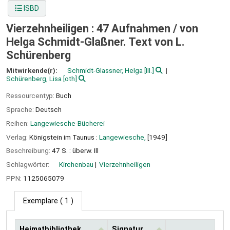
ISBD
Vierzehnheiligen : 47 Aufnahmen /
von
Helga Schmidt-Glaßner. Text von L.
Schürenberg
Mitwirkende(r):
Schmidt-Glassner, Helga
[Ill.]
Schürenberg, Lisa
[oth]
Ressourcentyp:
Buch
Sprache:
Deutsch
Reihen:
Langewiesche-Bücherei
Verlag:
Königstein im Taunus :
Langewiesche,
[1949]
Beschreibung:
47 S. : überw. Ill
Schlagwörter:
Kirchenbau
Vierzehnheiligen
PPN:
1125065079
Exemplare
( 1 )
Heimatbibliothek
Signatur