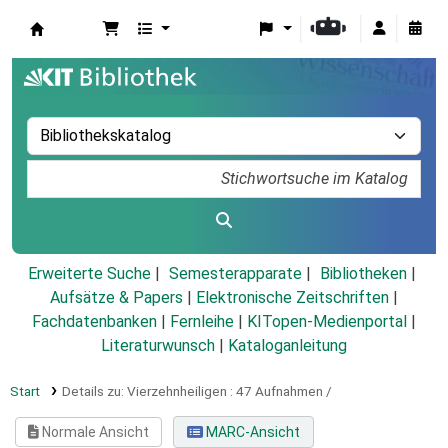
Koha
Erweiterte Suche
Semesterapparate
Bibliotheken
Aufsätze & Papers
|
Elektronische Zeitschriften
|
Fachdatenbanken
|
Fernleihe
|
KITopen-Medienportal
|
Literaturwunsch
|
Kataloganleitung
Start
Details zu:
Vierzehnheiligen :
47 Aufnahmen /
Normale Ansicht
MARC-Ansicht