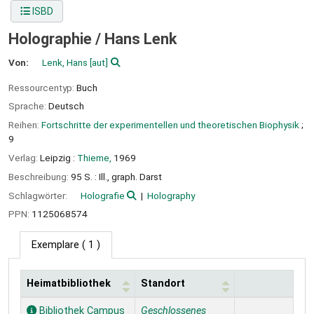
ISBD
Holographie /
Hans Lenk
Von:
Lenk, Hans
[aut]
Ressourcentyp:
Buch
Sprache:
Deutsch
Reihen:
Fortschritte der experimentellen und theoretischen Biophysik
;
9
Verlag:
Leipzig :
Thieme,
1969
Beschreibung:
95 S. : Ill., graph. Darst
Schlagwörter:
Holografie
Holography
PPN:
1125068574
Exemplare
( 1 )
Heimatbibliothek
Standort
Exemplare
Bibliothek Campus
Geschlossenes