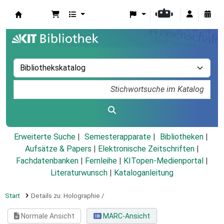
Koha
Erweiterte Suche
Semesterapparate
Bibliotheken
Aufsätze & Papers
|
Elektronische Zeitschriften
|
Fachdatenbanken
|
Fernleihe
|
KITopen-Medienportal
|
Literaturwunsch
|
Kataloganleitung
Start
Details zu:
Holographie /
Normale Ansicht
MARC-Ansicht