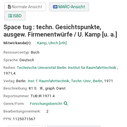
Normale Ansicht
MARC-Ansicht
ISBD
Space tug : techn. Gesichtspunkte,
ausgew. Firmenentwürfe /
U. Kamp [u. a.]
Mitwirkende(r):
Kamp, Ulrich
[oth]
Ressourcentyp:
Buch
Sprache:
Deutsch
Reihen:
Technische Universität Berlin. Institut für Raumfahrttechnik
;
1971,4
Verlag:
Berlin :
Inst. f. Raumfahrttechnik, Techn. Univ., Berlin,
1971
Beschreibung:
81 S. : Ill., graph. Darst
Reportnummer:
TUB IR 1971 4
Genre/Form:
Forschungsbericht
Bearbeitungsvermerk:
2
PPN:
1125071567