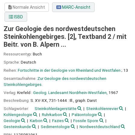
Normale Ansicht
MARC-Ansicht
ISBD
Zur Geologie des nordwestdeutschen
Steinkohlengebirges. [2], Textband 2 /
mit
Beitr. von B. Alpern ...
Ressourcentyp:
Buch
Sprache:
Deutsch
Reihen:
Fortschritte in der Geologie von Rheinland und Westfalen
; 13
Gesamtaufnahme:
Zur Geologie des nordwestdeutschen
Steinkohlengebirges.
Verlag:
Krefeld :
Geolog. Landesamt Nordrhein-Westfalen,
1967
Beschreibung:
S. XV-XX, 731-1444 : Ill., graph. Darst
Schlagwörter:
Steinkohlenlagerstätte
Steinkohlenrevier
Kohlengeologie
Ruhrkarbon
Paläontologie
Geologie
Karbon
Fazies
Fossile Spore
Gesteinskunde
Sedimentologie
Nordwestdeutschland
PPN:
1125081961