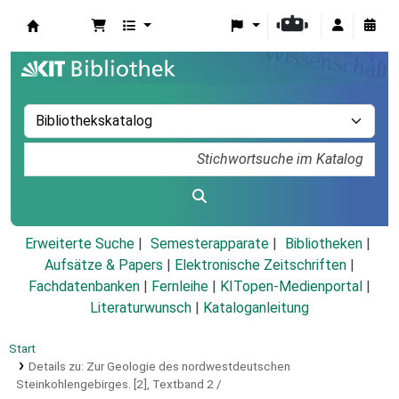
Koha
Erweiterte Suche
Semesterapparate
Bibliotheken
Aufsätze & Papers
|
Elektronische Zeitschriften
|
Fachdatenbanken
|
Fernleihe
|
KITopen-Medienportal
|
Literaturwunsch
|
Kataloganleitung
Start
Details zu:
Zur Geologie des nordwestdeutschen
Steinkohlengebirges.
[2],
Textband 2 /