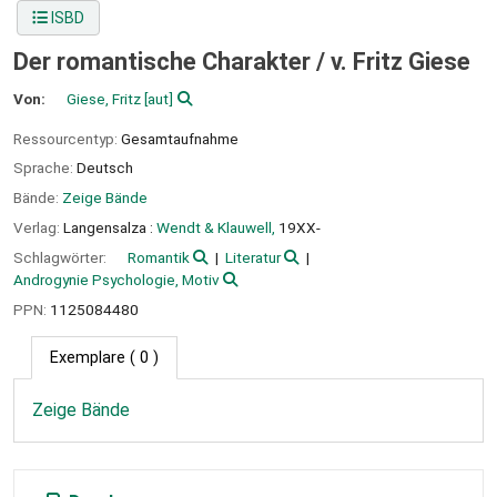
ISBD
Der romantische Charakter /
v. Fritz Giese
Von:
Giese, Fritz
[aut]
Ressourcentyp:
Gesamtaufnahme
Sprache:
Deutsch
Bände:
Zeige Bände
Verlag:
Langensalza :
Wendt & Klauwell,
19XX-
Schlagwörter:
Romantik
Literatur
Androgynie Psychologie, Motiv
PPN:
1125084480
Exemplare
( 0 )
Zeige Bände