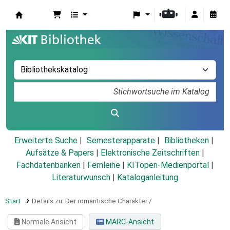
Koha
Erweiterte Suche
Semesterapparate
Bibliotheken
Aufsätze & Papers
|
Elektronische Zeitschriften
|
Fachdatenbanken
|
Fernleihe
|
KITopen-Medienportal
|
Literaturwunsch
|
Kataloganleitung
Start
Details zu:
Der romantische Charakter /
Normale Ansicht
MARC-Ansicht