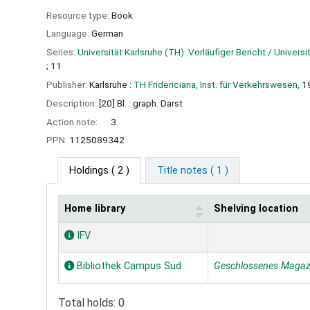
Resource type:
Book
Language:
German
Series:
Universität Karlsruhe (TH). Vorläufiger Bericht / Univers
; 11
Publisher:
Karlsruhe :
TH Fridericiana, Inst. für Verkehrswesen,
1
Description:
[20] Bl. : graph. Darst
Action note:
3
PPN:
1125089342
Holdings
( 2 )
Title notes ( 1 )
Home library
Shelving location
Holdings
IFV
Bibliothek Campus Süd
Geschlossenes Magaz
Total holds: 0