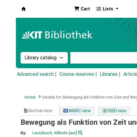
Cart
Lists
Koha online
Search the catalog by:
Search the catalog by k
Advanced search
Course reserves
Libraries
Articl
Home
Details for:
Bewegung als Funktion von Zeit und We
Normal view
MARC view
ISBD view
Bewegung als Funktion von Zeit u
By:
Leutzbach, Wilhelm
[aut]