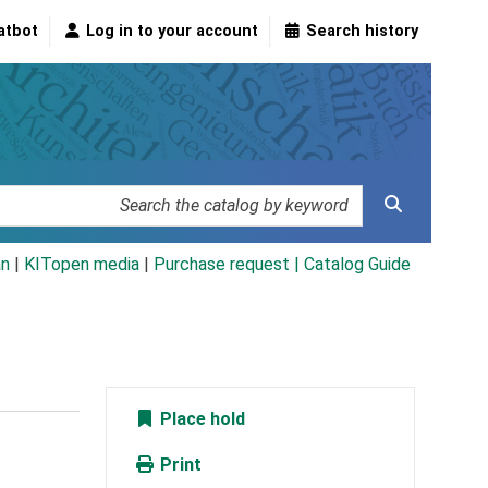
atbot
Log in to your account
Search history
an
|
KITopen media
|
Purchase request |
Catalog Guide
Place hold
Print