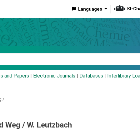
KI-Ch
Languages
eyword
es and Papers
|
Electronic Journals
|
Databases
|
Interlibrary Lo
g /
nd Weg /
W. Leutzbach