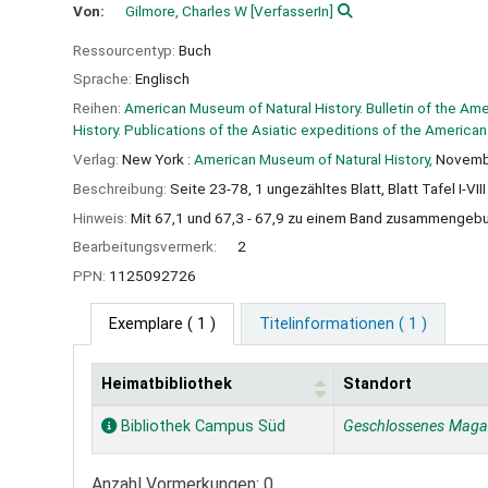
Von:
Gilmore, Charles W
[VerfasserIn]
Ressourcentyp:
Buch
Sprache:
Englisch
Reihen:
American Museum of Natural History. Bulletin of the Am
History. Publications of the Asiatic expeditions of the America
Verlag:
New York :
American Museum of Natural History,
Novemb
Beschreibung:
Seite 23-78, 1 ungezähltes Blatt, Blatt Tafel I-VIII 
Hinweis:
Mit 67,1 und 67,3 - 67,9 zu einem Band zusammengeb
Bearbeitungsvermerk:
2
PPN:
1125092726
Exemplare
( 1 )
Titelinformationen ( 1 )
Heimatbibliothek
Standort
Exemplare
Bibliothek Campus Süd
Geschlossenes Maga
Anzahl Vormerkungen: 0