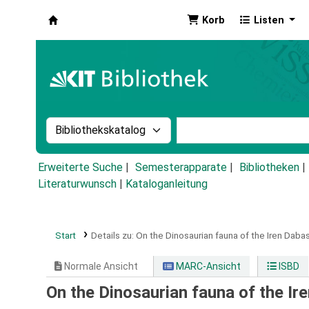
Korb
Listen
Koha
Suche im Katalog nach:
Stichwortsuche im Ka
Erweiterte Suche
Semesterapparate
Bibliotheken
Literaturwunsch
|
Kataloganleitung
Start
Details zu:
On the Dinosaurian fauna of the Iren Daba
Normale Ansicht
MARC-Ansicht
ISBD
On the Dinosaurian fauna of the Ir