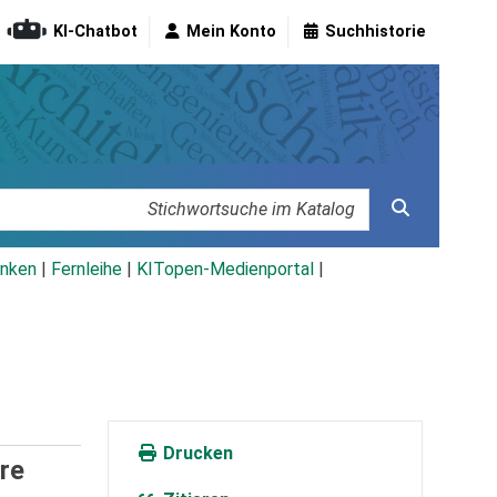
KI-Chatbot
Mein Konto
Suchhistorie
nken
|
Fernleihe
|
KITopen-Medienportal
|
Drucken
re