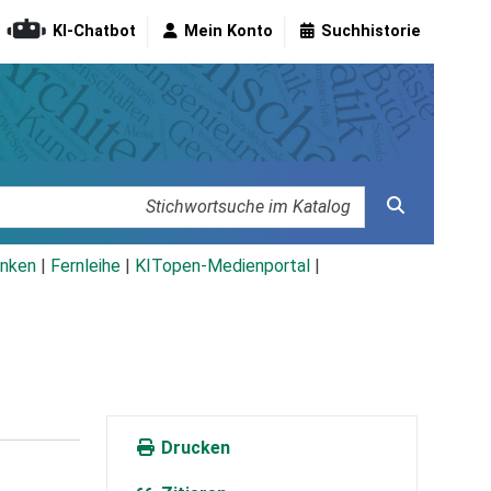
KI-Chatbot
Mein Konto
Suchhistorie
nken
|
Fernleihe
|
KITopen-Medienportal
|
Drucken