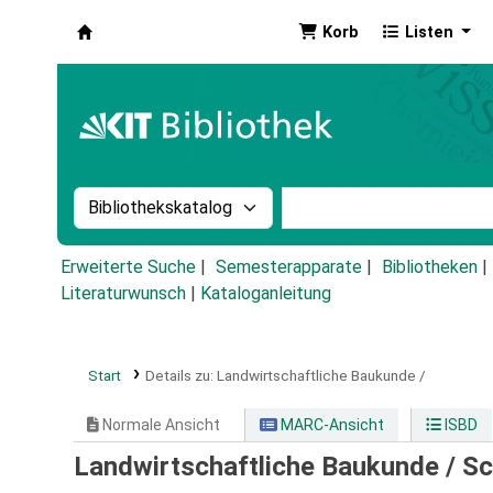
Korb
Listen
Koha
Suche im Katalog nach:
Stichwortsuche im Ka
Erweiterte Suche
Semesterapparate
Bibliotheken
Literaturwunsch
|
Kataloganleitung
Start
Details zu:
Landwirtschaftliche Baukunde /
Normale Ansicht
MARC-Ansicht
ISBD
Landwirtschaftliche Baukunde /
Sc