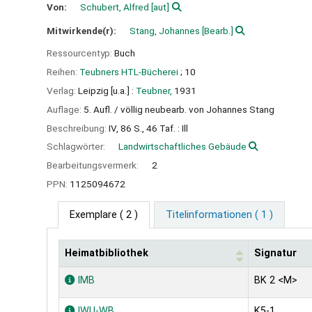
Von:
Schubert, Alfred
[aut]
Mitwirkende(r):
Stang, Johannes
[Bearb.]
Ressourcentyp:
Buch
Reihen:
Teubners HTL-Bücherei
; 10
Verlag:
Leipzig [u.a.] :
Teubner,
1931
Auflage:
5. Aufl. / völlig neubearb. von Johannes Stang
Beschreibung:
IV, 86 S., 46 Taf. : Ill
Schlagwörter:
Landwirtschaftliches Gebäude
Bearbeitungsvermerk:
2
PPN:
1125094672
Exemplare
( 2 )
Titelinformationen ( 1 )
Heimatbibliothek
Signatur
Exemplare
IMB
BK 2 <M>
IWU-WB
K5-1