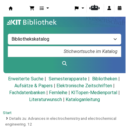
Koha
Erweiterte Suche
Semesterapparate
Bibliotheken
Aufsätze & Papers
|
Elektronische Zeitschriften
|
Fachdatenbanken
|
Fernleihe
|
KITopen-Medienportal
|
Literaturwunsch
|
Kataloganleitung
Start
Details zu:
Advances in electrochemistry and electrochemical
engineering.
12