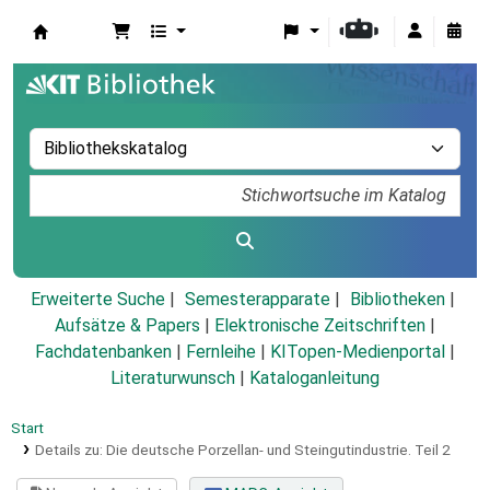
Koha
Erweiterte Suche
Semesterapparate
Bibliotheken
Aufsätze & Papers
|
Elektronische Zeitschriften
|
Fachdatenbanken
|
Fernleihe
|
KITopen-Medienportal
|
Literaturwunsch
|
Kataloganleitung
Start
Details zu:
Die deutsche Porzellan- und Steingutindustrie.
Teil 2