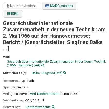
Normale Ansicht
MARC-Ansicht
ISBD
Gespräch über internationale
Zusammenarbeit in der neuen Technik : am
2. Mai 1966 auf der Hannovermesse;
Bericht /
[Gesprächsleiter: Siegfried Balke
...]
Von:
Gespräch über Internationale Zusammenarbeit in der Neuen Technik
(1966 : Hannover)
[aut]
Mitwirkende(r):
Balke, Siegfried
[oth]
Ressourcentyp:
Buch
Sprache:
Deutsch
Verlag:
Hannover :
Verl. Niedersachsen,
[circa 1966]
Beschreibung:
XVIII, 86 S. : Ill
Genre/Form:
Konferenzschrift