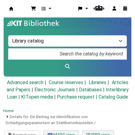
Koha online
Advanced search
Course reserves
Libraries
Articles
and Papers
|
Electronic Journals
|
Databases
|
Interlibrary
Loan
|
KITopen media
|
Purchase request |
Catalog Guide
Home
Details for:
Ein Beitrag zur Identifikation von
Schädigungsparametern an Stahlbetonbauteilen /