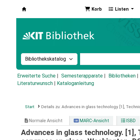
Korb
Listen
Koha
Suche im Katalog nach:
Stichwortsuche im Ka
Erweiterte Suche
Semesterapparate
Bibliotheken
Literaturwunsch
|
Kataloganleitung
Start
Details zu:
Advances in glass technology.
[1],
Technic
Normale Ansicht
MARC-Ansicht
ISBD
Advances in glass technology. [1], 