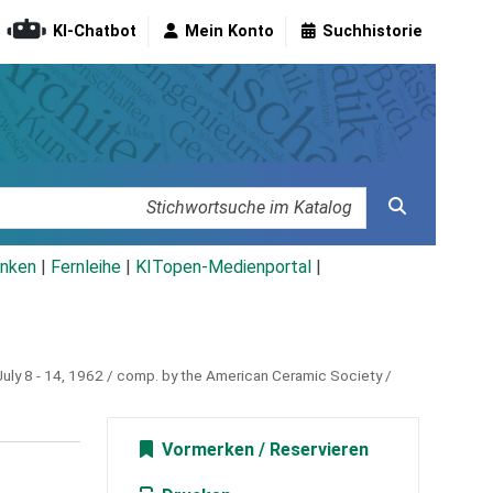
KI-Chatbot
Mein Konto
Suchhistorie
nken
|
Fernleihe
|
KITopen-Medienportal
|
July 8 - 14, 1962 / comp. by the American Ceramic Society /
Vormerken