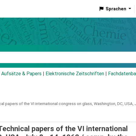
Sprachen
talog
Aufsätze & Papers
|
Elektronische Zeitschriften
|
Fachdatenba
al papers of the VI international congress on glass, Washington, DC, USA, 
Technical papers of the VI international