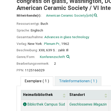
congress on glass, Washington, DC,
American Ceramic Society /
VI Int
Mitwirkende(r):
American Ceramic Society
[oth]
Ressourcentyp:
Buch
Sprache:
Englisch
Gesamtaufnahme:
Advances in glass technology.
Verlag:
New York :
Plenum Pr.,
1962
Beschreibung:
XXII, 639 S. : zahlr. Ill
Genre/Form:
Konferenzschrift
Bearbeitungsvermerk:
2
PPN:
1125166029
Exemplare
( 1 )
Titelinformationen ( 1 )
Heimatbibliothek
Standort
Exemplare
Bibliothek Campus Süd
Geschlossenes Magazin