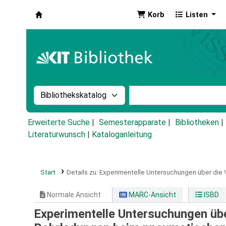
Korb
Listen
Koha
Suche im Katalog nach:
Stichwortsuche im Ka
Erweiterte Suche
Semesterapparate
Bibliotheken
Literaturwunsch
|
Kataloganleitung
Start
Details zu:
Experimentelle Untersuchungen über die 
Normale Ansicht
MARC-Ansicht
ISBD
Experimentelle Untersuchungen übe