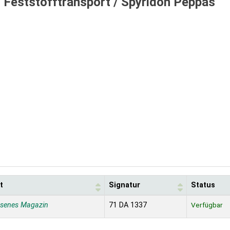
Feststofftransport /
Spyridon Peppas
t
Signatur
Status
ssenes Magazin
71 DA 1337
Verfügbar