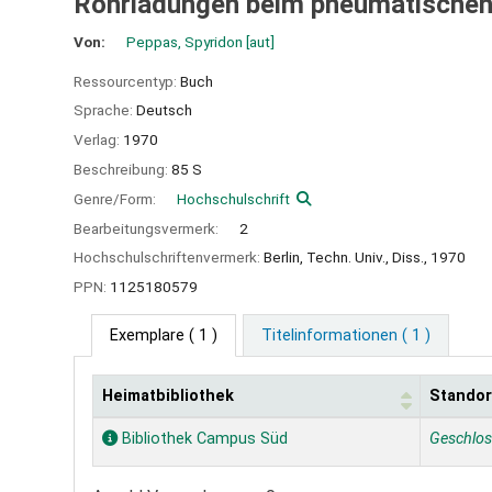
Rohrladungen beim pneumatischen 
Von:
Peppas, Spyridon
[aut]
Ressourcentyp:
Buch
Sprache:
Deutsch
Verlag:
1970
Beschreibung:
85 S
Genre/Form:
Hochschulschrift
Bearbeitungsvermerk:
2
Hochschulschriftenvermerk:
Berlin, Techn. Univ., Diss., 1970
PPN:
1125180579
Exemplare
( 1 )
Titelinformationen ( 1 )
Heimatbibliothek
Standor
Exemplare
Bibliothek Campus Süd
Geschlo