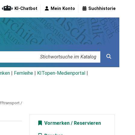
KI-Chatbot
Mein Konto
Suchhistorie
nken
|
Fernleihe
|
KITopen-Medienportal
|
ftransport /
Vormerken