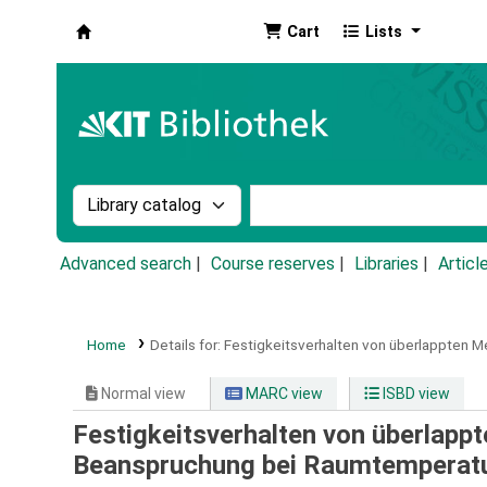
Cart
Lists
Koha online
Search the catalog by:
Search the catalog by k
Advanced search
Course reserves
Libraries
Articl
Home
Details for:
Festigkeitsverhalten von überlappten M
Normal view
MARC view
ISBD view
Festigkeitsverhalten von überlapp
Beanspruchung bei Raumtemperatur