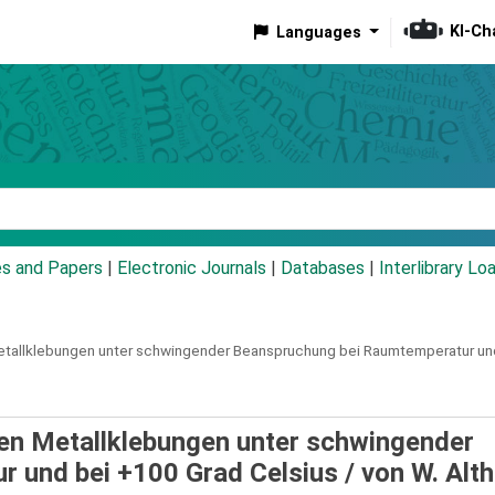
KI-Ch
Languages
eyword
es and Papers
|
Electronic Journals
|
Databases
|
Interlibrary Lo
etallklebungen unter schwingender Beanspruchung bei Raumtemperatur und
ten Metallklebungen unter schwingender
 und bei +100 Grad Celsius /
von W. Alt