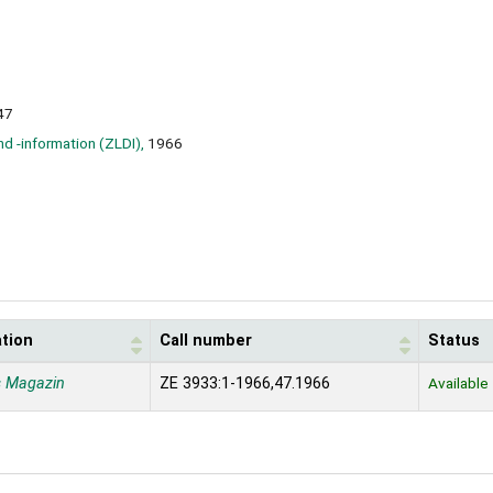
47
nd -information (ZLDI),
1966
ation
Call number
Status
s Magazin
ZE 3933:1-1966,47.1966
Available