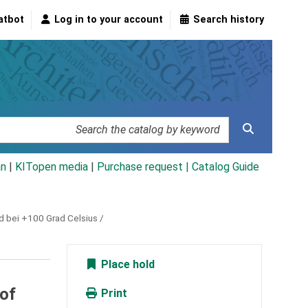
atbot
Log in to your account
Search history
an
|
KITopen media
|
Purchase request |
Catalog Guide
 bei +100 Grad Celsius /
Place hold
hof
Print