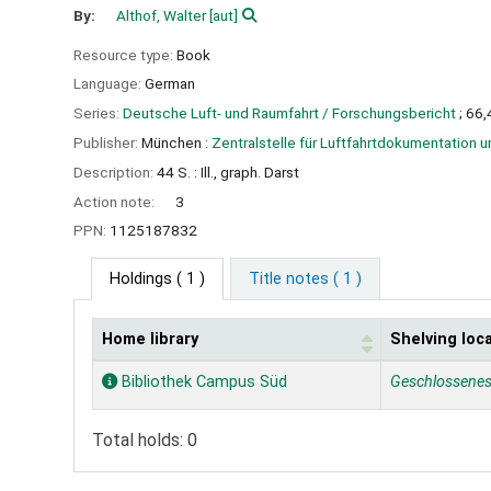
By:
Althof, Walter
[aut]
Resource type:
Book
Language:
German
Series:
Deutsche Luft- und Raumfahrt / Forschungsbericht
; 66,
Publisher:
München :
Zentralstelle für Luftfahrtdokumentation u
Description:
44 S. : Ill., graph. Darst
Action note:
3
PPN:
1125187832
Holdings
( 1 )
Title notes ( 1 )
Home library
Shelving loc
Holdings
Bibliothek Campus Süd
Geschlossene
Total holds: 0