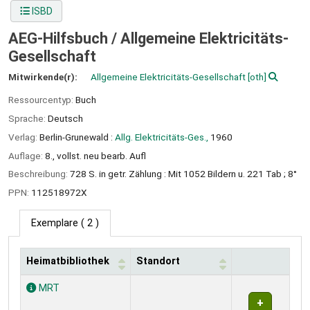
ISBD
AEG-Hilfsbuch /
Allgemeine Elektricitäts-
Gesellschaft
Mitwirkende(r):
Allgemeine Elektricitäts-Gesellschaft
[oth]
Ressourcentyp:
Buch
Sprache:
Deutsch
Verlag:
Berlin-Grunewald :
Allg. Elektricitäts-Ges.,
1960
Auflage:
8., vollst. neu bearb. Aufl
Beschreibung:
728 S. in getr. Zählung : Mit 1052 Bildern u. 221 Tab ; 8°
PPN:
112518972X
Exemplare
( 2 )
Heimatbibliothek
Standort
Exemplare
MRT