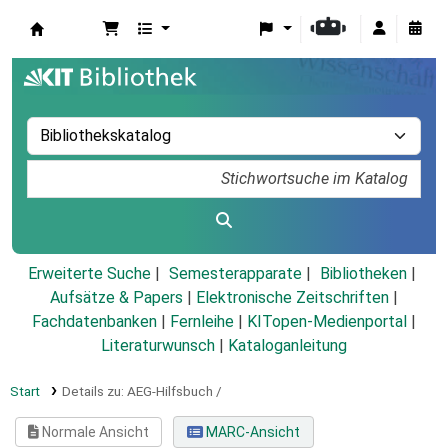
Koha
Erweiterte Suche
Semesterapparate
Bibliotheken
Aufsätze & Papers
|
Elektronische Zeitschriften
|
Fachdatenbanken
|
Fernleihe
|
KITopen-Medienportal
|
Literaturwunsch
|
Kataloganleitung
Start
Details zu:
AEG-Hilfsbuch /
Normale Ansicht
MARC-Ansicht