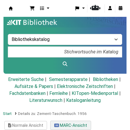
Koha
Erweiterte Suche
Semesterapparate
Bibliotheken
Aufsätze & Papers
|
Elektronische Zeitschriften
|
Fachdatenbanken
|
Fernleihe
|
KITopen-Medienportal
|
Literaturwunsch
|
Kataloganleitung
Start
Details zu:
Zement-Taschenbuch.
1956
Normale Ansicht
MARC-Ansicht