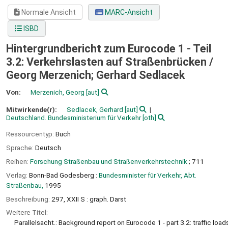
Normale Ansicht
MARC-Ansicht
ISBD
Hintergrundbericht zum Eurocode 1 - Teil
3.2: Verkehrslasten auf Straßenbrücken /
Georg Merzenich; Gerhard Sedlacek
Von:
Merzenich, Georg
[aut]
Mitwirkende(r):
Sedlacek, Gerhard
[aut]
Deutschland. Bundesministerium für Verkehr
[oth]
Ressourcentyp:
Buch
Sprache:
Deutsch
Reihen:
Forschung Straßenbau und Straßenverkehrstechnik
; 711
Verlag:
Bonn-Bad Godesberg :
Bundesminister für Verkehr, Abt.
Straßenbau,
1995
Beschreibung:
297, XXII S : graph. Darst
Weitere Titel:
Parallelsacht.: Background report on Eurocode 1 - part 3.2: traffic load