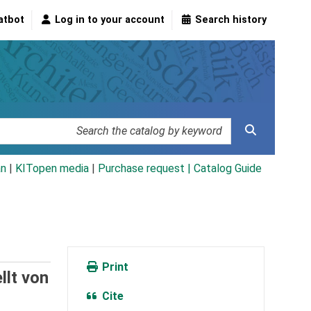
atbot
Log in to your account
Search history
an
|
KITopen media
|
Purchase request |
Catalog Guide
Print
llt von
Cite