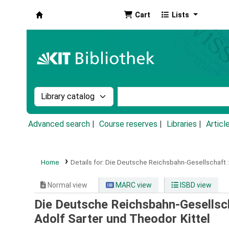
Cart
Lists
Koha online
Search the catalog by:
Search the catalog by k
Advanced search
Course reserves
Libraries
Articl
Home
Details for:
Die Deutsche Reichsbahn-Gesellschaft :
Normal view
MARC view
ISBD view
Die Deutsche Reichsbahn-Gesellscha
Adolf Sarter und Theodor Kittel