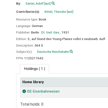
By:
Sarter, Adolf
[aut]
Contributor(s):
Kittel, Theodor
[aut]
Resource type:
Book
Language:
German
Publisher:
Berlin :
Dt. Verl.-Ges.,
1931
Edition:
3., auf Grund des Young-Planes vollst.s neubearb. Aufl
Description:
364 S
Subject(s):
Deutsche Reichsbahn
PPN:
1125217642
Holdings
( 1 )
Home library
Holdings
ISE-Eisenbahnwesen
Total holds: 0