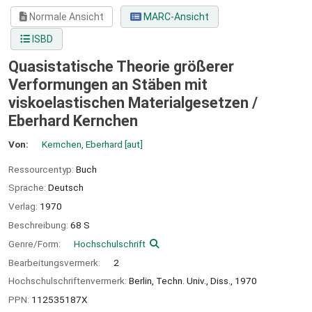
Normale Ansicht
MARC-Ansicht
ISBD
Quasistatische Theorie größerer
Verformungen an Stäben mit
viskoelastischen Materialgesetzen /
Eberhard Kernchen
Von:
Kernchen, Eberhard
[aut]
Ressourcentyp:
Buch
Sprache:
Deutsch
Verlag:
1970
Beschreibung:
68 S
Genre/Form:
Hochschulschrift
Bearbeitungsvermerk:
2
Hochschulschriftenvermerk:
Berlin, Techn. Univ., Diss., 1970
PPN:
112535187X