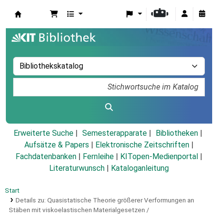
Koha
Erweiterte Suche
Semesterapparate
Bibliotheken
Aufsätze & Papers
|
Elektronische Zeitschriften
|
Fachdatenbanken
|
Fernleihe
|
KITopen-Medienportal
|
Literaturwunsch
|
Kataloganleitung
Start
Details zu:
Quasistatische Theorie größerer Verformungen an
Stäben mit viskoelastischen Materialgesetzen /